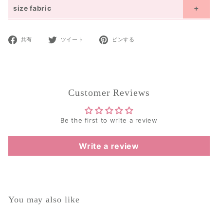
size fabric
Size details display
ｃｍ
inches
Facebook
Twitter
Pinterest
共有
ツイート
ピンする
moononnon and UnDeuxCarjo are designed based on the average
で
で
で
Japanese size.
共
ツ
ピ
Please refer to the size chart and select the appropriate size.
有
イ
ン
size(cm)
80
90
100
110
120
ー
12M~
18M~
ト
Customer Reviews
age
3Y~
4Y
4Y~
5Y
6Y~
7Y
18M
24M
size
31.5
35.4
39.4
43.3
47.2
(inches)
Be the first to write a review
Total
11
11.8
12.6
13.8
15.4
Length
Write a review
waist
8.3
8.7
9.1
9.4
9.8
hem-
6.3
6.7
7.1
7.5
7.9
width
inseam
3.5
3.9
4.3
5.1
6.3
You may also like