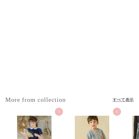
elasticity
☐A lot
☑Some
☐No
touch
☐Soft
☑Normal
☐Stiff
fabric
☐Thick
☑Normal
☐Thin
thickness
☐Lining
☐Fabric
inside
☑No lining
attached
brushed
セール
綿100％ 電車 プリント
ハーフパンツ
セ
$
通
$15.00
$
$47.00
ー
常
4
1
$32
を値引き
ル
価
7
5
.
価
格
.
0
格
0
0
More from collection
すべて表示
0
カートに追加
カートに追加