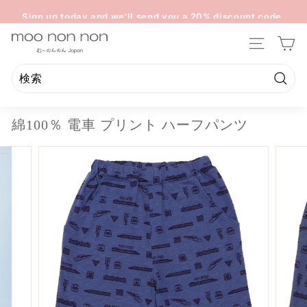
コ
Sign up today and we'll send you a 20% discount code
ン
ス
towards your first purchase.
テ
m
ラ
ン
サイトのナ
イ
o
ツ
ド
o
に
シ
ス
n
検
ョ
検
閉
キ
索
ー
o
索
じ
ッ
を
綿100％ 電車 プリント ハーフパンツ
n
る
プ
一
n
時
停
o
止
n