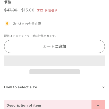
価格
通
$47.00
セ
$15.00
$47.00
$15.00
$32
を値引き
常
ー
価
ル
残り3点の少量在庫
格
価
格
配送
はチェックアウト時に計算されます。
カートに追加
How to select size
Description of item