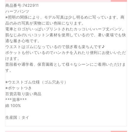
商品番号:7422911
ハーフパンツ
※照明の関係により、モデル写真は少し明るめに写っています。商
品のみの写真が実物に近い色味になります。
電車とロゴがいっぱいプリントされたカッコいいハーフ丈パンツ。
肌なじみのいいコットン素材を使用しているので、暑い夏場でも快
適な履き心地です。
ウエストはゴムになっているので脱ぎ着も楽ちんです♪
ポケットも付いているのでハンカチを入れたり便利にお使いいただ
けます。
普段着や通学着、保育園着として様々なシーンにご着用いただけま
す。
※ウエストゴム仕様（ゴム穴あり）
※ポケットつき
百貨店取り扱い商品
***混率***
綿 100%
生産国：タイ