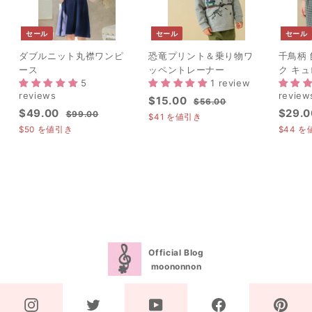
セール
セール
セール
ダブルニット丸襟ワンピ
恐竜プリント＆乗り物ワ
千鳥柄
ース
ッペントレーナー
ク キ
5
1 review
reviews
review
セ
$
通
$15.00
$
$56.00
セ
$
通
セ
$49.00
$29.0
ー
常
$
5
$99.00
1
$41
を値引き
ー
常
ー
9
ル
価
6
4
$50
を値引き
$44
を
5
ル
価
9
.
ル
価
格
9
.
.
0
価
格
価
格
.
0
0
0
格
格
0
0
0
0
Official Blog
moononnon