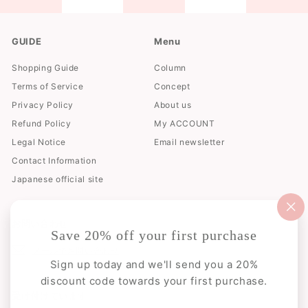
GUIDE
Menu
Shopping Guide
Column
Terms of Service
Concept
Privacy Policy
About us
Refund Policy
My ACCOUNT
Legal Notice
Email newsletter
Contact Information
Japanese official site
"閉
お問い合わせ
じ
Save 20% off your first purchase
る
（e
メールでお問い合わせ
Sign up today and we'll send you a 20%
discount code towards your first purchase.
受け付けています