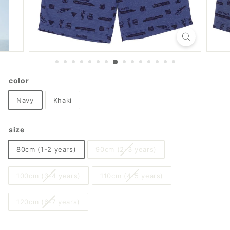
color
Navy
Khaki
size
80cm (1-2 years)
90cm (2-3 years)
100cm (3-4 years)
110cm (4-5 years)
120cm (6-7 years)