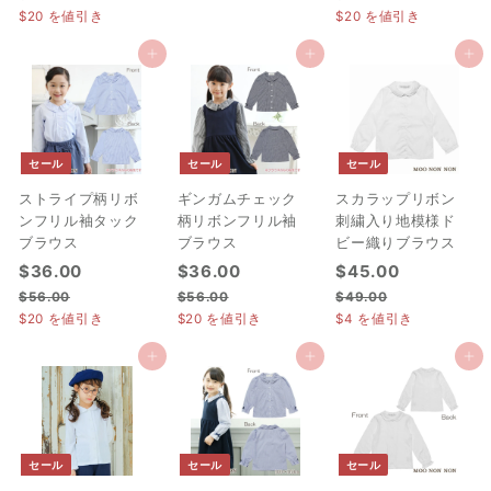
ル
価
ル
価
5
6
$20
を値引き
$20
を値引き
9
9
9
価
格
価
格
9
9
.
.
.
格
.
格
.
カートに追加
カートに追加
カートに追加
0
0
0
0
0
0
0
0
0
0
セール
セール
セール
ストライプ柄リボ
ギンガムチェック
スカラップリボン
ンフリル袖タック
柄リボンフリル袖
刺繍入り地模様ド
ブラウス
ブラウス
ビー織りブラウス
セ
$
通
セ
$
通
セ
$
通
$36.00
$36.00
$45.00
ー
常
ー
常
ー
常
3
3
4
$
$
$
$56.00
$56.00
$49.00
ル
価
ル
価
ル
価
5
5
4
$20
を値引き
$20
を値引き
$4
を値引き
6
6
5
価
格
価
格
価
格
6
6
9
.
.
.
格
.
格
.
格
.
カートに追加
カートに追加
カートに追加
0
0
0
0
0
0
0
0
0
0
0
0
セール
セール
セール