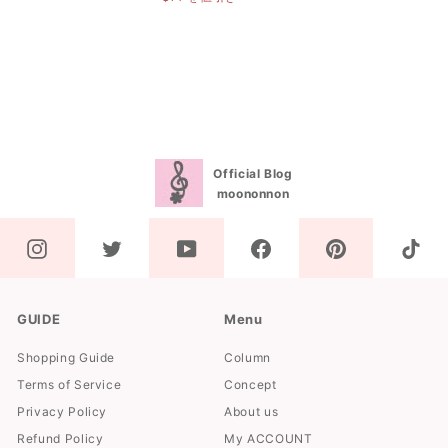
5
.
価
格
0
9
0
格
.
.
0
格
.
0
0
0
0
0
0
0
0
0
Official Blog
moononnon
GUIDE
Menu
Shopping Guide
Column
Terms of Service
Concept
Privacy Policy
About us
Refund Policy
My ACCOUNT