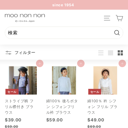
コ
since 1954
ン
ス
テ
Sign up today and we'll send you a 20% discount code
m
ラ
ン
サイトのナ
towards your first purchase.
イ
o
ツ
ド
o
に
シ
ス
n
検
ョ
検
閉
キ
索
ー
o
索
じ
ッ
を
フィルター
n
る
プ
一
リ
大
小
n
時
ス
カートに追加
カートに追加
カートに追加
停
o
ト
止
n
セール
セール
ストライプ柄 フ
綿100％ 後ろボタ
綿100％ 衿 シフ
リル襟付き ブラ
ン シフォンフリ
ォン フリル ブラ
ウス
ル衿 ブラウス
ウス
セ
$
通
$
セ
$
通
$39.00
$59.00
$49.00
ー
常
ー
常
3
5
4
$
$
$59.00
$69.00