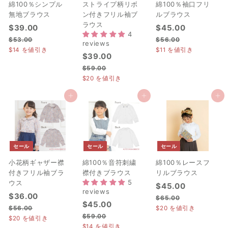
綿100％シンプル
ストライプ柄リボ
綿100％袖口フリ
無地ブラウス
ン付きフリル袖ブ
ルブラウス
ラウス
セ
$
通
セ
$
通
$39.00
$45.00
4
ー
常
ー
常
3
4
$
$
$53.00
$56.00
reviews
ル
価
ル
価
5
5
$14
を値引き
$11
を値引き
9
5
セ
$
通
$39.00
価
格
価
格
3
6
.
.
ー
常
格
.
3
格
.
$
$59.00
0
ル
価
0
0
0
5
$20
を値引き
9
0
価
格
0
9
0
0
.
格
.
カートに追加
カートに追加
カートに追加
0
0
0
0
セール
セール
セール
小花柄ギャザー襟
綿100％音符刺繍
綿100％レースフ
付きフリル袖ブラ
襟付きブラウス
リルブラウス
5
ウス
セ
$
通
$45.00
reviews
セ
$
通
ー
常
$36.00
4
$
$65.00
セ
$
通
$45.00
ー
常
ル
価
3
6
$
$56.00
$20
を値引き
5
ー
常
ル
価
4
価
格
$
5
$59.00
5
$20
を値引き
6
.
ル
価
価
格
5
格
.
6
$14
を値引き