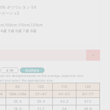
30% ポリウレタン 5%
ーカージョ】
100cm,110cm,120cm
4歳 5歳 6歳 7歳 8歳
y
ｃｍ
inches
o are designed based on the average Japanese size.
art and select the appropriate size.
90
100
110
120
8M
18M~
24M
3Y~
4Y
4Y~
5Y
6Y~
7Y
35.4
39.4
43.3
47.2
19.3
21.7
24
26.8