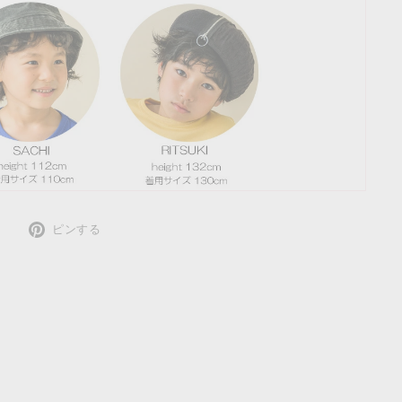
Twitter
Pinterest
ピンする
で
で
ツ
ピ
イ
ン
ー
ト