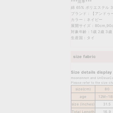
***混率***
綿 65% ポリエステル 
ブランド：【アンドゥ
カラー：ネイビー
展開サイズ：80cm,90cm,
対象年齢：1歳 2歳 3歳 
生産国：タイ
size fabric
Size details displa
moononnon and UnDeuxCarj
Please refer to the size ch
size(cm)
80
age
12M~
1
size (inches)
31.5
Total Length
16.9