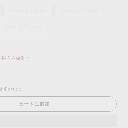
110cm (4-5 years)
120cm (6-7 years)
90cm (2-3 years)
$13.00
$43
を値引き
庫
計算されます。
カートに追加