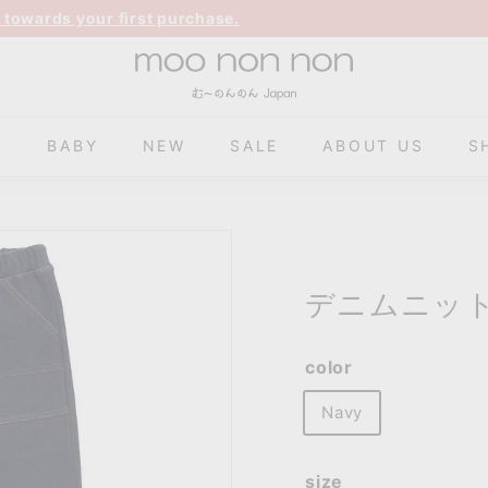
 towards your first purchase.
m
o
o
S
BABY
NEW
SALE
ABOUT US
S
n
o
n
n
o
n
デニムニット
color
Navy
size