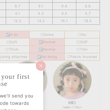
8.7
9.1
9.4
9.8
4.1
4.3
4.5
4.7
12.2
14.2
16.1
18.5
☑A lot
☐Some
☐No
☐Soft
☑Normal
☐Stiff
☐Thick
☑Normal
☐Thin
Lining attached
☑No lining
☐Fabric brushed
"閉
じ
your first
る
ase
（esc）"
we'll send you
code towards