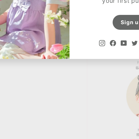
your first p
Sign 
Instagram
Facebook
YouT