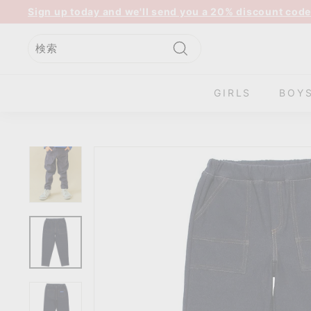
コ
Sign up today and we'll send you a 20% discount code
ン
ス
テ
ラ
ン
イ
検
検
閉
ツ
ド
索
索
じ
に
GIRLS
BOY
シ
る
ス
ョ
キ
ー
ッ
を
プ
一
時
停
止