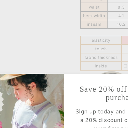
waist
8.3
hem-width
4.1
inseam
10.2
elasticity
touch
fabric thickness
inside
☐
Save 20% off 
purch
Sign up today and 
a 20% discount 