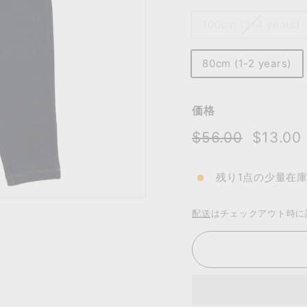
100cm (3-4 years)
80cm (1-2 years)
価格
通
セ
$56.00
$56.00
$13.00
常
ー
価
ル
残り1点の少量在
格
価
格
配送
はチェックアウト時に