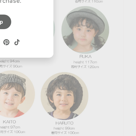
urchase.
up
ube
Twitter
Pinterest
TikTok