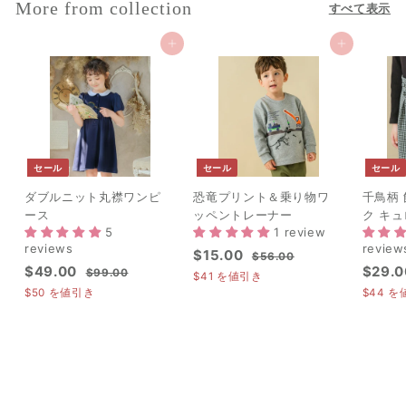
More from collection
すべて表示
0
0
カートに追加
カートに追加
セール
セール
セール
ダブルニット丸襟ワンピ
恐竜プリント＆乗り物ワ
千鳥柄
ース
ッペントレーナー
ク キ
5
1 review
reviews
review
セ
$
通
$15.00
$
$56.00
セ
$
通
セ
$49.00
$29.0
ー
常
$
5
$99.00
1
$41
を値引き
ー
常
ー
9
ル
価
6
4
$50
を値引き
$44
を
5
ル
価
9
.
ル
価
格
9
.
.
0
価
格
価
格
.
0
0
0
格
格
0
0
0
0