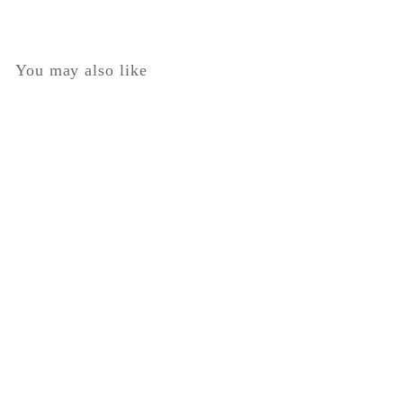
You may also like
セール
日本製ドット柄切り替え
リボン付きプリーツ風ワ
ンピース
セ
$
通
$33.00
$
$110.00
ー
常
1
3
$77
を値引き
ル
価
1
3
0
価
格
.
.
格
0
0