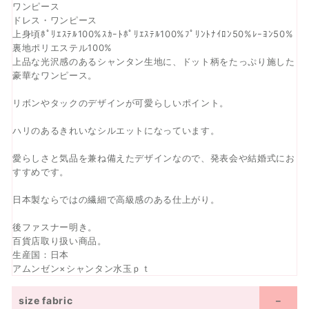
ワンピース
ドレス・ワンピース
上身頃ﾎﾟﾘｴｽﾃﾙ100%ｽｶｰﾄﾎﾟﾘｴｽﾃﾙ100%ﾌﾟﾘﾝﾄﾅｲﾛﾝ50%ﾚｰﾖﾝ50%
裏地ポリエステル100%
上品な光沢感のあるシャンタン生地に、ドット柄をたっぷり施した
豪華なワンピース。
リボンやタックのデザインが可愛らしいポイント。
ハリのあるきれいなシルエットになっています。
愛らしさと気品を兼ね備えたデザインなので、発表会や結婚式にお
すすめです。
日本製ならではの繊細で高級感のある仕上がり。
後ファスナー明き。
百貨店取り扱い商品。
生産国：日本
アムンゼン×シャンタン水玉ｐｔ
size fabric