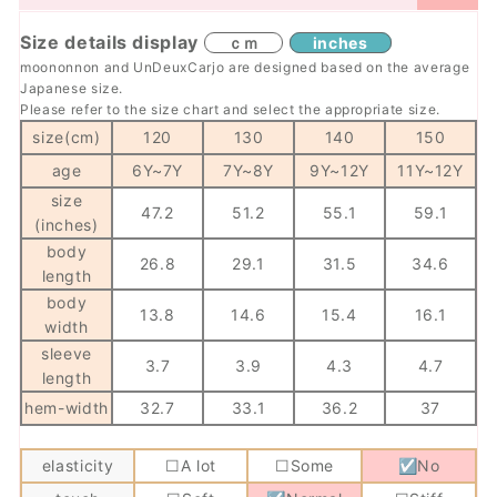
Size details display
ｃｍ
inches
moononnon and UnDeuxCarjo are designed based on the average
Japanese size.
Please refer to the size chart and select the appropriate size.
size(cm)
120
130
140
150
age
6Y~
7Y
7Y~
8Y
9Y~
12Y
11Y~
12Y
size
47.2
51.2
55.1
59.1
(inches)
body
26.8
29.1
31.5
34.6
length
body
13.8
14.6
15.4
16.1
width
sleeve
3.7
3.9
4.3
4.7
length
hem-width
32.7
33.1
36.2
37
elasticity
☐A lot
☐Some
☑No