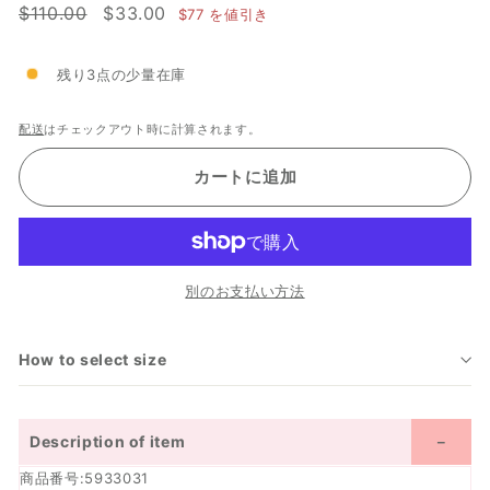
通
$110.00
セ
$33.00
$110.00
$33.00
$77
を値引き
常
ー
価
ル
残り3点の少量在庫
格
価
格
配送
はチェックアウト時に計算されます。
カートに追加
別のお支払い方法
How to select size
Description of item
商品番号:5933031