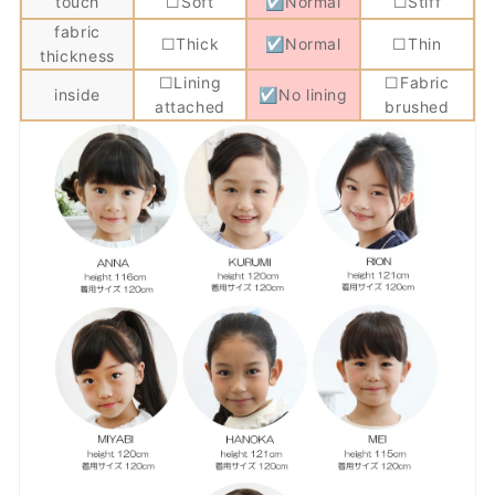
touch
☐Soft
☑Normal
☐Stiff
fabric
☐Thick
☑Normal
☐Thin
thickness
☐Lining
☐Fabric
inside
☑No lining
attached
brushed