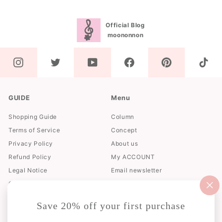
Official Blog
moononnon
GUIDE
Menu
Shopping Guide
Column
Terms of Service
Concept
Privacy Policy
About us
Refund Policy
My ACCOUNT
Legal Notice
Email newsletter
Contact Information
"閉
Japanese official site
じ
Save 20% off your first purchase
る
（e