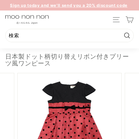
コ
Sign up today and we'll send you a 20% discount code
ン
ス
towards your first purchase.
テ
m
ラ
ン
サイトのナ
イ
o
ツ
ド
o
に
シ
ス
n
検
ョ
検
閉
キ
索
ー
o
索
じ
ッ
を
日本製ドット柄切り替えリボン付きプリー
n
る
プ
一
ツ風ワンピース
n
時
停
o
止
n