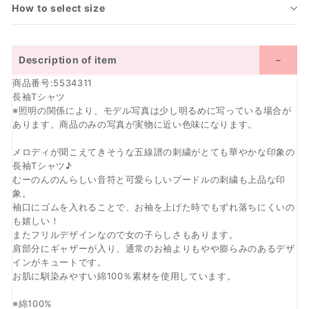
How to select size
Description of item
商品番号:5534311
長袖Tシャツ
※照明の関係により、モデル写真は少し明るめに写っている場合が
あります。商品のみの写真が実物に近い色味になります。
メロディが聞こえてきそうな五線譜の刺繍がとても華やかな印象の
長袖Tシャツ♪
むーのんのんらしい音符と可愛らしいプードルの刺繍も上品な印
象。
袖口にゴムを入れることで、お袖を上げた時でもずれ落ちにくいの
も嬉しい！
またフリルデザインなので女の子らしさもあります。
肩部分にギャザーが入り、通常のお袖よりもやや膨らみのあるデザ
インがキュートです。
お肌に馴染みやすい綿100％素材を使用しています。
※綿100%