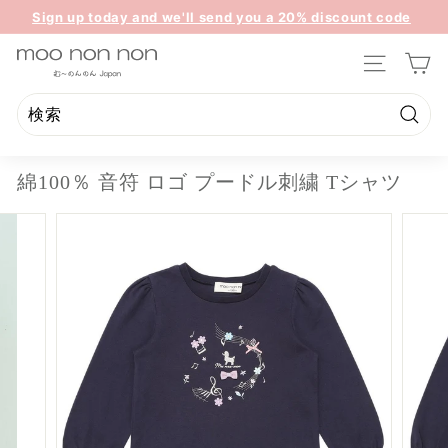
コ
Sign up today and we'll send you a 20% discount code
ン
ス
towards your first purchase.
テ
m
ラ
ン
サイトのナ
イ
o
ツ
ド
o
に
シ
ス
n
検
ョ
検
閉
キ
索
ー
o
索
じ
ッ
を
綿100％ 音符 ロゴ プードル刺繍 Tシャツ
n
る
プ
一
n
時
停
o
止
n