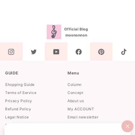
0
Official Blog
moononnon
GUIDE
Menu
Shopping Guide
Column
Terms of Service
Concept
Privacy Policy
About us
Refund Policy
My ACCOUNT
Legal Notice
Email newsletter
Contact Information
"閉
Japanese official site