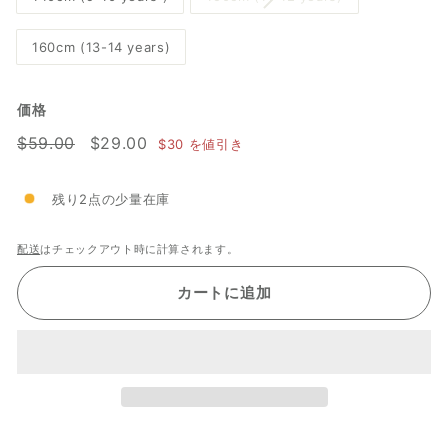
160cm (13-14 years)
価格
通
$59.00
セ
$29.00
$59.00
$29.00
$30
を値引き
常
ー
価
ル
残り2点の少量在庫
格
価
格
配送
はチェックアウト時に計算されます。
カートに追加