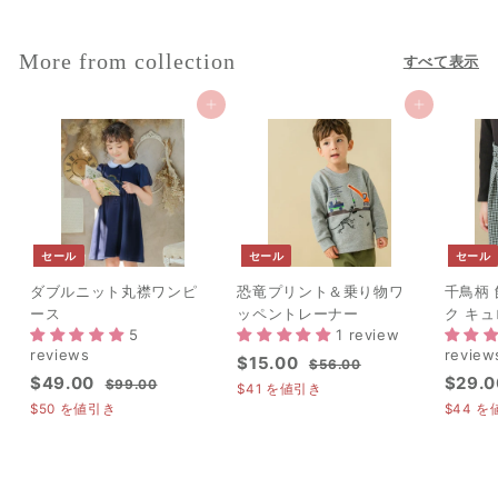
.
価
格
.
0
格
0
0
More from collection
すべて表示
0
カートに追加
カートに追加
セール
セール
セール
ダブルニット丸襟ワンピ
恐竜プリント＆乗り物ワ
千鳥柄
ース
ッペントレーナー
ク キ
5
1 review
reviews
review
セ
$
通
$15.00
$
$56.00
セ
$
通
セ
$49.00
$29.0
ー
常
$
5
$99.00
1
$41
を値引き
ー
常
ー
9
ル
価
6
4
$50
を値引き
$44
を
5
ル
価
9
.
ル
価
格
9
.
.
0
価
格
価
格
.
0
0
0
格
格
0
0
0