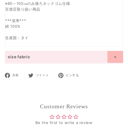
※80～100㎝のみ後ろネックゴム仕様
百貨店取り扱い商品
***混率***
綿 100%
生産国：タイ
size fabric
Size details display
ｃｍ
inches
Facebook
Twitter
Pinterest
共有
ツイート
ピンする
moononnon and UnDeuxCarjo are designed based on the average
で
で
で
Japanese size.
共
ツ
ピ
Please refer to the size chart and select the appropriate size.
有
イ
ン
size(cm)
80
90
100
110
120
130
140
150
160
ー
12M~
18M~
3Y~
4Y~
6Y~
7Y~
9Y~
11Y~
13Y~
ト
Customer Reviews
age
18M
24M
4Y
5Y
7Y
8Y
12Y
12Y
14Y
size
31.5
35.4
39.4
43.3
47.2
51.2
55.1
59.1
63
(inches)
Be the first to write a review