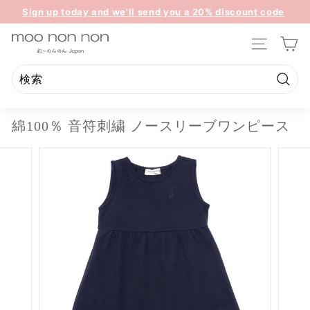
コ
Sign up today and we'll send you a 20% discount code
ン
ス
towards your first purchase.
テ
m
ラ
ン
サイトのナ
イ
o
ツ
ド
o
に
シ
ス
n
検
ョ
検
閉
キ
索
ー
o
索
じ
ッ
を
綿100％ 音符刺繍 ノースリーブワンピース
n
る
プ
一
n
時
停
o
止
n