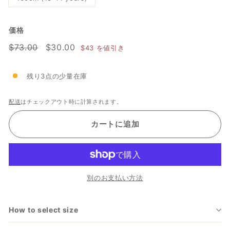
価格
通
$73.00
セ
$30.00
$73.00
$30.00
$43
を値引き
常
ー
価
ル
残り3点の少量在庫
格
価
格
配送
はチェックアウト時に計算されます。
カートに追加
別のお支払い方法
How to select size