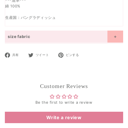
***混率***
綿 100%
生産国：バングラディッシュ
size fabric
Size details display
ｃｍ
inches
Facebook
Twitter
Pinterest
共有
ツイート
ピンする
moononnon and UnDeuxCarjo are designed based on the average
で
で
で
Japanese size.
共
ツ
ピ
Please refer to the size chart and select the appropriate size.
有
イ
ン
size(cm)
100
110
120
130
140
150
160
ー
9Y~
11Y~
13Y~
ト
Customer Reviews
age
3Y~
4Y
4Y~
5Y
6Y~
7Y
7Y~
8Y
12Y
12Y
14Y
size
39.4
43.3
47.2
51.2
55.1
59.1
63
(inches)
Be the first to write a review
Total
21.3
23.2
25.6
28
30.3
33.5
36.2
Length
Write a review
body
12.6
13.4
14.2
15
15.7
16.5
17.3