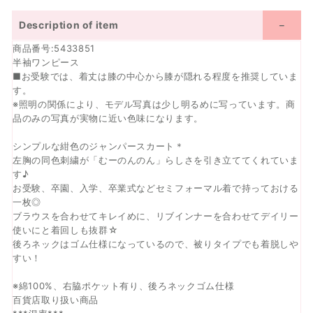
Description of item
商品番号:5433851
半袖ワンピース
■お受験では、着丈は膝の中心から膝が隠れる程度を推奨していま
す。
※照明の関係により、モデル写真は少し明るめに写っています。商
品のみの写真が実物に近い色味になります。
シンプルな紺色のジャンパースカート＊
左胸の同色刺繍が「むーのんのん」らしさを引き立ててくれていま
す♪
お受験、卒園、入学、卒業式などセミフォーマル着で持っておける
一枚◎
ブラウスを合わせてキレイめに、リブインナーを合わせてデイリー
使いにと着回しも抜群☆
後ろネックはゴム仕様になっているので、被りタイプでも着脱しや
すい！
※綿100%、右脇ポケット有り、後ろネックゴム仕様
百貨店取り扱い商品