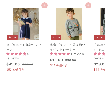
カートに追加
カートに追加
セール
セール
セール
ダブルニット丸襟ワンピ
恐竜プリント＆乗り物ワ
千鳥柄
ース
ッペントレーナー
ク キ
5
1 review
reviews
review
セ
$
通
$15.00
$
$56.00
セ
$
通
セ
$49.00
$29.0
ー
常
$
5
$99.00
1
$41
を値引き
ー
常
ー
9
ル
価
6
4
$50
を値引き
$44
を
5
ル
価
9
.
ル
価
格
9
.
.
0
価
格
価
格
.
0
0
0
格
格
0
0
0
0