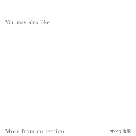
width
hem-
20.9
22.2
23.6
25
26.4
27.8
29.1
width
You may also like
elasticity
☐A lot
☑Some
☐No
touch
☐Soft
☑Normal
☐Stiff
fabric
☐Thick
☑Normal
☐Thin
thickness
☐Lining
☐Fabric
inside
☑No lining
attached
brushed
セール
綿100％ 音符刺繍 ノー
スリーブワンピース
セ
$
通
$30.00
$
$73.00
ー
常
7
3
$43
を値引き
ル
価
3
0
.
価
格
.
0
格
0
0
More from collection
すべて表示
0