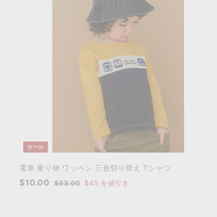
0
0
0
セール
電車 乗り物 ワッペン 三色切り替え Tシャツ
セ
通
$
$10.00
$
$53.00
$43
を値引き
ー
常
5
1
3
ル
価
0
.
価
格