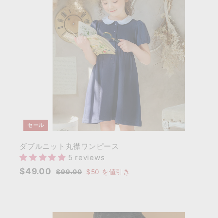
セール
ダブルニット丸襟ワンピース
5 reviews
セ
通
$
$49.00
$
$99.00
$50
を値引き
ー
常
9
4
9
ル
価
9
.
価
格
.
0
格