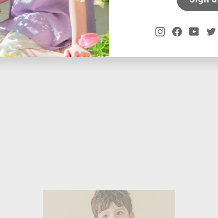
Instagram
Facebook
YouT
カ
カ
ー
ー