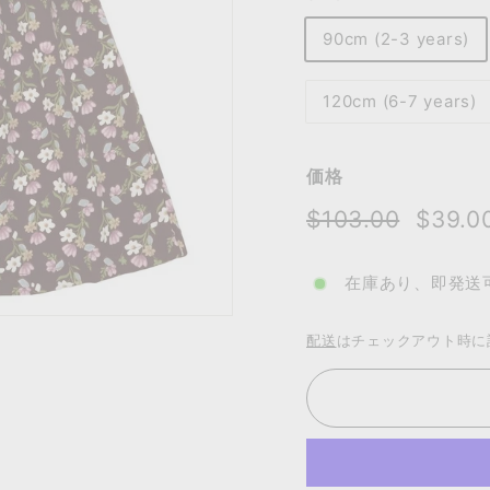
90cm (2-3 years)
120cm (6-7 years)
価格
通
セ
$103.0
$103.00
$39.0
常
ー
価
ル
在庫あり、即発送
格
価
格
配送
はチェックアウト時に