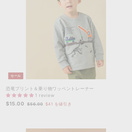
ト
ト
に
に
追
追
加
加
セール
恐竜プリント＆乗り物ワッペントレーナー
1 review
セ
通
$
$15.00
$
$56.00
$41
を値引き
ー
常
5
1
6
ル
価
5
.
価
格
.
0
格