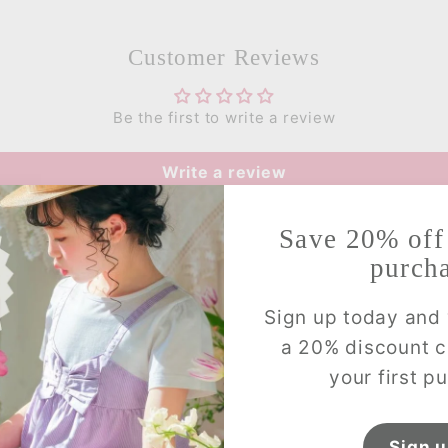
age
18M~
24M
size
35.4
Customer Reviews
(inches)
body
18.1
length
Be the first to write a review
body
11.4
width
Write a review
hem-width
20.5
elasticity
Save 20% off 
touch
purch
fabric thickness
Sign up today and 
inside
☐
a 20% discount 
your first p
Sign 