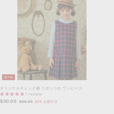
0
0
カ
0
ー
ト
に
追
加
セール
オリジナルチェック柄 リボンつき ワンピース
1 review
セ
通
$
$30.00
$
$88.00
$58
を値引き
ー
常
8
3
8
ル
価