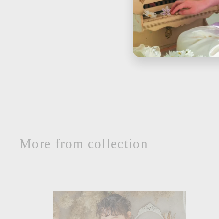
セール
花柄プリントワンピース
セ
通
$
$39.00
$
$103.00
ー
常
1
3
$64
を値引き
0
ル
価
9
3
価
格
.
.
格
0
0
0
0
More from collection