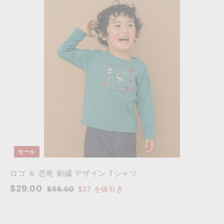
0
0
カ
カ
0
ー
ー
ト
ト
に
に
追
追
加
加
セール
ロゴ ＆ 恐竜 刺繍 デザイン Tシャツ
セ
通
$
$29.00
$
$56.00
$27
を値引き
ー
常
5
2
6
ル
価
9
.
価
格