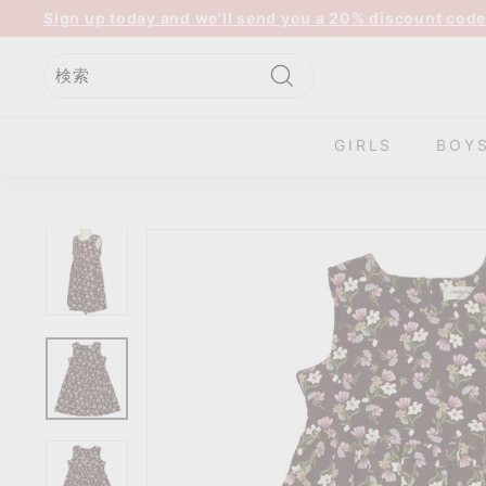
コ
Sign up today and we'll send you a 20% discount code
ン
ス
テ
ラ
ン
イ
検
検
閉
ツ
ド
索
索
じ
に
GIRLS
BOY
シ
る
ス
ョ
キ
ー
ッ
を
プ
一
時
停
止