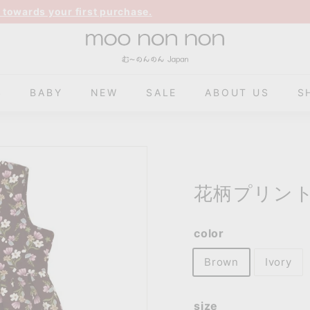
 towards your first purchase.
m
o
o
S
BABY
NEW
SALE
ABOUT US
S
n
o
n
n
o
n
花柄プリン
color
Brown
Ivory
size