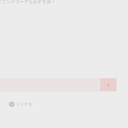
てリンクコーデもおすすめ！
y
ｃｍ
inches
Twitter
Pinterest
ピンする
o are designed based on the average Japanese size.
で
で
art and select the appropriate size.
ツ
ピ
100
110
120
130
140
イ
ン