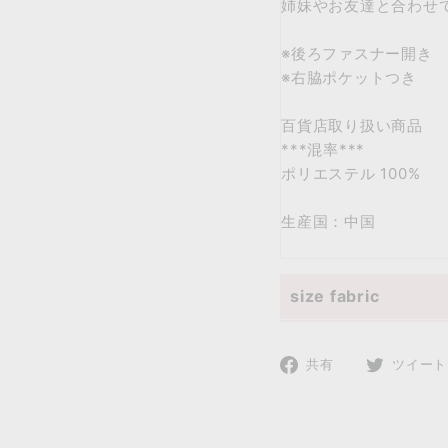
姉妹やお友達と合わせ
※後ろファスナー開き
※右脇ポケットつき
百貨店取り扱い商品
***混率***
ポリエステル 100%
生産国：中国
size fabric
Size details displa
Facebook
共有
ツイート
moononnon and UnDeuxCarj
で
Please refer to the size ch
共
size(cm)
90
有