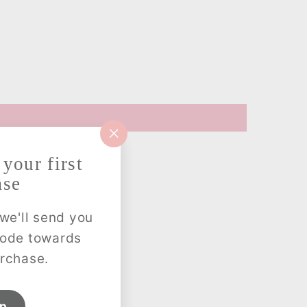
3Y~
4Y
4Y~
5Y
6Y~
7Y
7Y~
8Y
9Y~
12Y
ー
ト
39.4
43.3
47.2
51.2
55.1
21.3
23.2
25.6
28
30.3
12.2
13
13.8
14.6
15.4
21.3
22
23.6
24.8
25.4
"閉
☐A lot
☐Some
☑No
じ
your first
る
☐Soft
☑Normal
☐Stiff
ase
（esc）"
☐Thick
☑Normal
☐Thin
we'll send you
Lining attached
☑No lining
☐Fabric brushed
code towards
urchase.
up