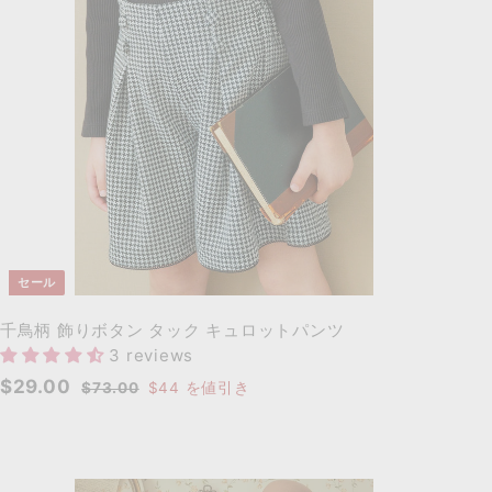
ト
に
追
加
セール
千鳥柄 飾りボタン タック キュロットパンツ
3 reviews
セ
通
$
$29.00
$
$73.00
$44
を値引き
ー
常
7
2
3
ル
価
9
.
価
格
.
0
格