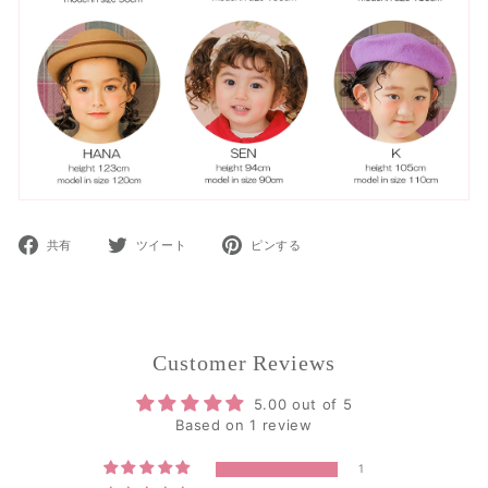
Facebook
Twitter
Pinterest
共有
ツイート
ピンする
で
で
で
共
ツ
ピ
有
イ
ン
ー
ト
Customer Reviews
5.00 out of 5
Based on 1 review
1