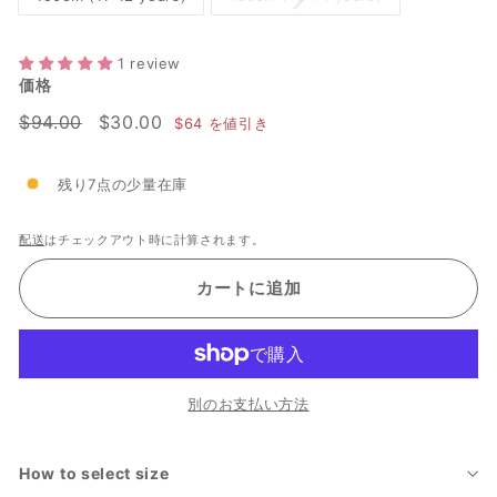
1 review
価格
通
$94.00
セ
$30.00
$94.00
$30.00
$64
を値引き
常
ー
価
ル
残り7点の少量在庫
格
価
格
配送
はチェックアウト時に計算されます。
カートに追加
別のお支払い方法
How to select size