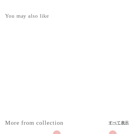
You may also like
セール
裏毛起毛 リボン コート
1 review
セ
$
通
$30.00
$
$94.00
ー
常
9
3
$64
を値引き
ル
価
4
0
.
価
格
.
0
格
0
0
More from collection
すべて表示
0