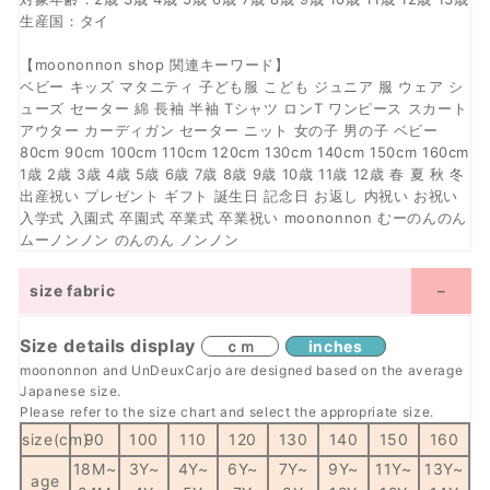
生産国：タイ
【moononnon shop 関連キーワード】
ベビー キッズ マタニティ 子ども服 こども ジュニア 服 ウェア シ
ューズ セーター 綿 長袖 半袖 Tシャツ ロンT ワンピース スカート
アウター カーディガン セーター ニット 女の子 男の子 ベビー
80cm 90cm 100cm 110cm 120cm 130cm 140cm 150cm 160cm
1歳 2歳 3歳 4歳 5歳 6歳 7歳 8歳 9歳 10歳 11歳 12歳 春 夏 秋 冬
出産祝い プレゼント ギフト 誕生日 記念日 お返し 内祝い お祝い
入学式 入園式 卒園式 卒業式 卒業祝い moononnon むーのんのん
ムーノンノン のんのん ノンノン
size fabric
Size details display
ｃｍ
inches
moononnon and UnDeuxCarjo are designed based on the average
Japanese size.
Please refer to the size chart and select the appropriate size.
size(cm)
90
100
110
120
130
140
150
160
18M~
3Y~
4Y~
6Y~
7Y~
9Y~
11Y~
13Y~
age