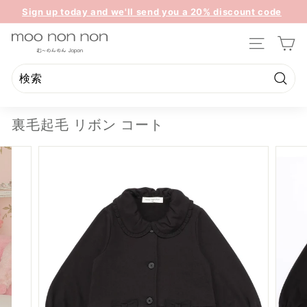
コ
Sign up today and we'll send you a 20% discount code
ン
ス
towards your first purchase.
テ
m
ラ
ン
サイトのナ
イ
o
ツ
ド
o
に
シ
ス
n
検
ョ
検
閉
キ
索
ー
o
索
じ
ッ
を
裏毛起毛 リボン コート
n
る
プ
一
n
時
停
o
止
n