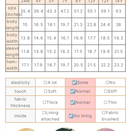
24M
4Y
5Y
7Y
8Y
12Y
12Y
14Y
size
35.4
39.4
43.3
47.2
51.2
55.1
59.1
63
(inches)
body
15
16.5
18.1
19.7
21.3
22.8
24.4
26
length
body
13.8
14.6
15.4
16.1
16.9
17.7
18.5
19.3
width
sleeve
11.8
13.8
15.2
16.3
17.5
18.7
19.9
21.5
length
hem-
17.1
17.9
18.7
19.7
20.5
21.5
22.2
23.2
width
elasticity
☐A lot
☑Some
☐No
touch
☐Soft
☑Normal
☐Stiff
fabric
☐Thick
☑Normal
☐Thin
thickness
☐Lining
☐Fabric
inside
☑No lining
attached
brushed