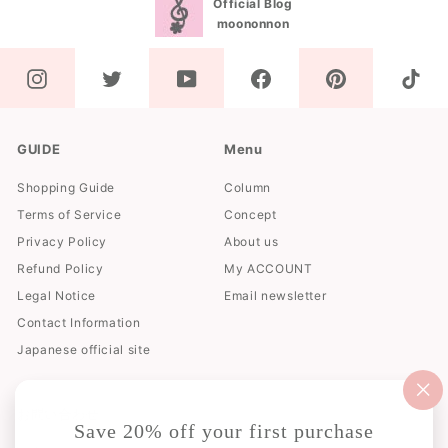
Official Blog
moononnon
GUIDE
Menu
Shopping Guide
Column
Terms of Service
Concept
Privacy Policy
About us
Refund Policy
My ACCOUNT
Legal Notice
Email newsletter
Contact Information
Japanese official site
"閉
お問い合わせ
じ
Save 20% off your first purchase
る