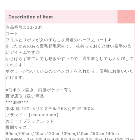
Description of item
商品番号:5337331
コート
フリルとリボンが女の子らしさ満点のハーフ丈コート♪
あったかみのある裏毛起毛素材で、1枚持っておくと使い勝手の良
いアイテムです◎
かさばらず着ていても動きやすいので、通学着としても大活躍して
くれます！
ポケットがついているのでハンカチを入れたり、便利にお使いいた
だけます。
※前ボタン開き、両脇ポケット有り
百貨店取り扱い商品
***混率***
本体 綿 74% ポリエステル 26%別布 綿 100%
ブランド：【moononnon】
カラー：ブラック,レッド
展開サイズ：
90cm,100cm,110cm,120cm,130cm,140cm,150cm,160cm
対象年齢：2歳 3歳 4歳 5歳 6歳 7歳 8歳 9歳 10歳 11歳 12歳 13歳