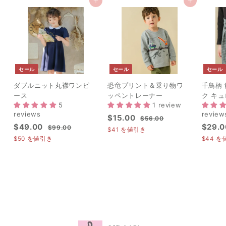
カートに追加
カートに追加
セール
セール
セール
ダブルニット丸襟ワンピ
恐竜プリント＆乗り物ワ
千鳥柄
ース
ッペントレーナー
ク キ
5
1 review
reviews
review
セ
$
通
$15.00
$
$56.00
セ
$
通
セ
$49.00
$29.0
ー
常
$
5
$99.00
1
$41
を値引き
ー
常
ー
9
ル
価
6
4
$50
を値引き
$44
を
5
ル
価
9
.
ル
価
格
9
.
.
0
価
格
価
格
.
0
0
0
格
格
0
0
0
0