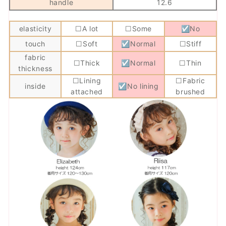
handle
12.6
elasticity
☐A lot
☐Some
☑No
touch
☐Soft
☑Normal
☐Stiff
fabric
☐Thick
☑Normal
☐Thin
thickness
☐Lining
☐Fabric
inside
☑No lining
attached
brushed