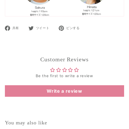
Facebook
Twitter
Pinterest
共有
ツイート
ピンする
で
で
で
共
ツ
ピ
有
イ
ン
ー
ト
Customer Reviews
Be the first to write a review
Write a review
You may also like