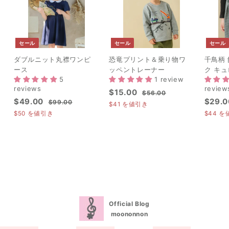
セール
セール
セール
ダブルニット丸襟ワンピ
恐竜プリント＆乗り物ワ
千鳥柄
ース
ッペントレーナー
ク キ
5
1 review
reviews
review
セ
$
通
$15.00
$
$56.00
セ
$
通
セ
$49.00
$29.0
ー
常
$
5
$99.00
1
$41
を値引き
ー
常
ー
9
ル
価
6
4
$50
を値引き
$44
を
5
ル
価
9
.
ル
価
格
9
.
.
0
価
格
価
格
.
0
0
0
格
格
0
0
0
0
Official Blog
moononnon