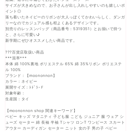
サイズが大きめなので、お子さんが出し入れしやすいのも嬉しいポ
イント◎
落ち着いたネイビーのリボンが大人っぽくてかわいらしく、ダンガ
リーなのでカジュアル感も程よくあるデザインです。
別売りのレッスンバッグ（商品番号：5319351）とお揃いで持つ
と、さらに可愛い♪
新学期にぜひオススメしたい商品です。
???百貨店取扱い商品
***混率***
本体 綿 100%裏地 ポリエステル 65% 綿 35%リボン ポリエステ
ル 100%
ブランド：【moononnon】
カラー：ネイビー
展開サイズ：ﾄﾄﾞﾗｰＦ
対象年齢：
生産国：タイ
【moononnon shop 関連キーワード】
ベビー キッズ マタニティ 子ども服 こども ジュニア 服 ウェア シ
ューズ セーター 綿 長袖 半袖 Tシャツ ロンT ワンピース スカート
アウター カーディガン セーター ニット 女の子 男の子 ベビー