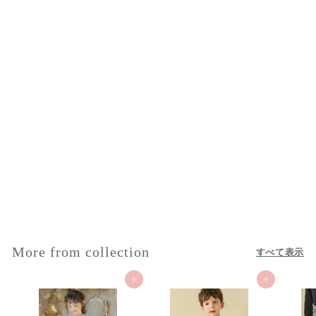
セール
リボン ダンガリー シュ
ーズケース シューズバ
ッグ
セ
$
通
$36.00
$
$56.00
ー
常
5
3
$20
を値引き
ル
価
6
6
.
価
格
.
0
格
0
0
More from collection
すべて表示
0
カートに追加
カートに追加