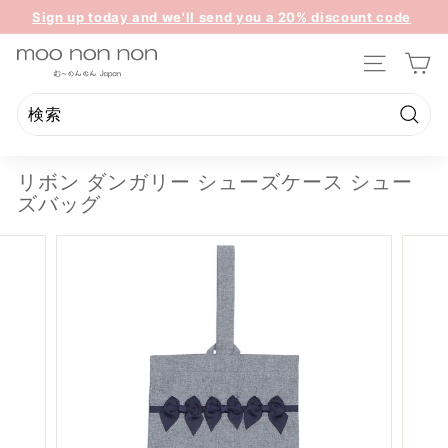
コ
Sign up today and we'll send you a 20% discount code
ン
ス
towards your first purchase.
テ
m
ラ
ン
サイトのナ
イ
o
ツ
ド
o
に
シ
ス
n
検
ョ
検
閉
キ
索
ー
o
索
じ
ッ
を
リボン ダンガリー シューズケース シュー
n
る
プ
一
ズバッグ
n
時
停
o
止
n