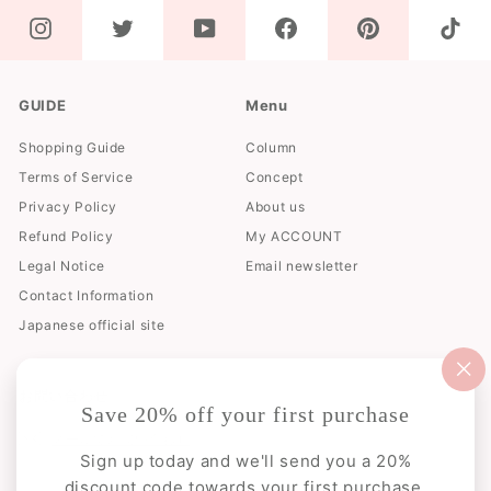
GUIDE
Menu
Shopping Guide
Column
Terms of Service
Concept
Privacy Policy
About us
Refund Policy
My ACCOUNT
Legal Notice
Email newsletter
Contact Information
Japanese official site
"閉
お問い合わせ
じ
Save 20% off your first purchase
る
（e
メールでお問い合わせ
Sign up today and we'll send you a 20%
discount code towards your first purchase.