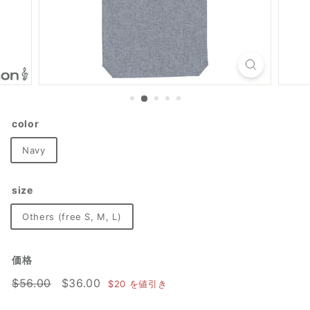
color
Navy
size
Others (free S, M, L)
価格
通
$56.00
セ
$36.00
$56.00
$36.00
$20
を値引き
常
ー
価
ル