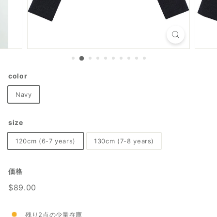
color
Navy
size
120cm (6-7 years)
130cm (7-8 years)
価格
通
$89.00
$89.00
常
価
残り2点の少量在庫
格