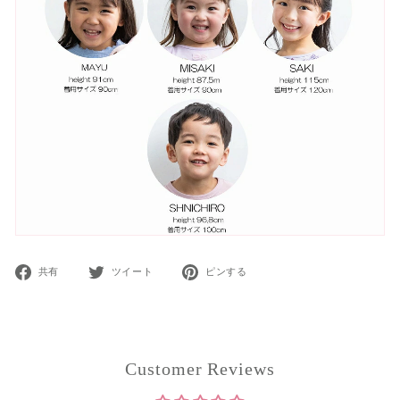
Facebook
Twitter
Pinterest
共有
ツイート
ピンする
で
で
で
共
ツ
ピ
有
イ
ン
ー
ト
Customer Reviews