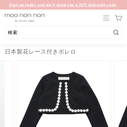
コ
Sign up today and we'll send you a 20% discount code
ン
ス
towards your first purchase.
テ
m
ラ
ン
サイトのナ
イ
o
ツ
ド
o
に
シ
ス
n
検
ョ
検
閉
キ
索
ー
o
索
じ
ッ
を
日本製花レース付きボレロ
n
る
プ
一
n
時
停
o
止
n