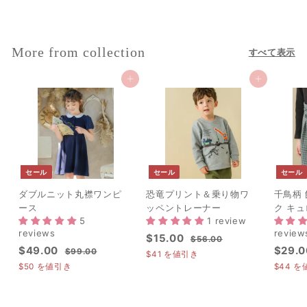
8
9
.
More from collection
すべて表示
0
0
カートに追加
カートに追加
セール
セール
セール
ダブルニット丸襟ワンピ
恐竜プリント＆乗り物ワ
千鳥柄
ース
ッペントレーナー
ク キ
5
1 review
reviews
review
セ
$
通
$15.00
$
$56.00
セ
$
通
セ
$49.00
$29.0
ー
常
$
5
$99.00
1
$41
を値引き
ー
常
ー
9
ル
価
6
4
$50
を値引き
$44
を
5
ル
価
9
.
ル
価
格
9
.
.
0
価
格
価
格
.
0
0
0
格
格