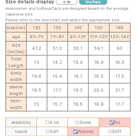
Size details display
ｃｍ
inches
moononnon and UnDeuxCarjo are designed based on the average
Japanese size.
Please refer to the size chart and select the appropriate size.
size(cm)
120
130
140
150
160
age
6Y~
7Y
7Y~
8Y
9Y~
12Y
11Y~
12Y
13Y~
14Y
size
47.2
51.2
55.1
59.1
63
(inches)
Total
13
14.2
15.4
16.9
18.5
Length
body
14.6
15.4
16.1
16.5
17.3
width
sleeve
16.5
17.7
19.3
20.5
21.7
length
hem-
15
15.7
16.5
16.9
17.7
width
elasticity
☐A lot
☐Some
☑No
touch
☐Soft
☑Normal
☐Stiff