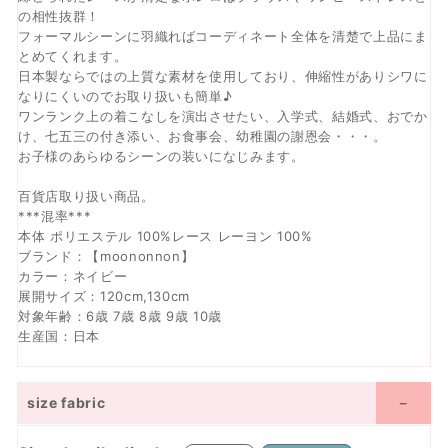
の相性抜群！
フォーマルシーンに羽織ればコーディネート全体を清楚で上品にま
とめてくれます。
日本製ならではの上質な素材を使用しており、伸縮性がありシワに
なりにくいのでお取り扱いも簡単♪
ワンランク上の着こなしを演出させたい、入学式、結婚式、おでか
け、七五三の付き添い、お食事会、幼稚園の謝恩会・・・。
お子様のあらゆるシーンの装いになじみます。
百貨店取り扱い商品。
***混率***
本体 ポリエステル 100%レース レーヨン 100%
ブランド：【moononnon】
カラー：ネイビー
展開サイズ：120cm,130cm
対象年齢：6歳 7歳 8歳 9歳 10歳
生産国：日本
size fabric