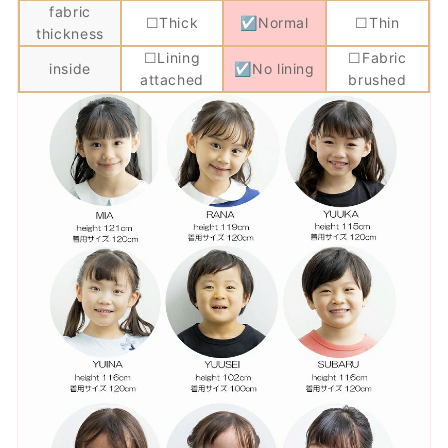
fabric
☐Thick
☑Normal
☐Thin
thickness
☐Lining
☐Fabric
inside
☑No lining
attached
brushed