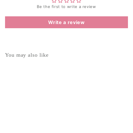
Be the first to write a review
Write a review
You may also like
日本製花レース付きボレ
ロ
$
$89.00